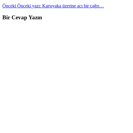
Önceki
Önceki yazı:
Karşıyaka üzerine acı bir çağrı…
Bir Cevap Yazın