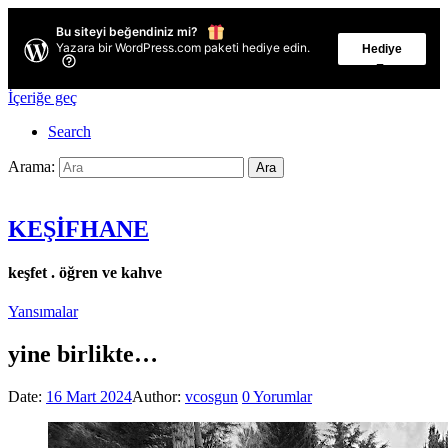
Bu siteyi beğendiniz mi?
Yazara bir WordPress.com paketi hediye edin.
Hediye
Et
İçeriğe geç
Search
Arama:
Ara
KEŞİFHANE
keşfet . öğren ve kahve
Yansımalar
yine birlikte…
Date:
16 Mart 2024
Author:
vcosgun
0
Yorumlar