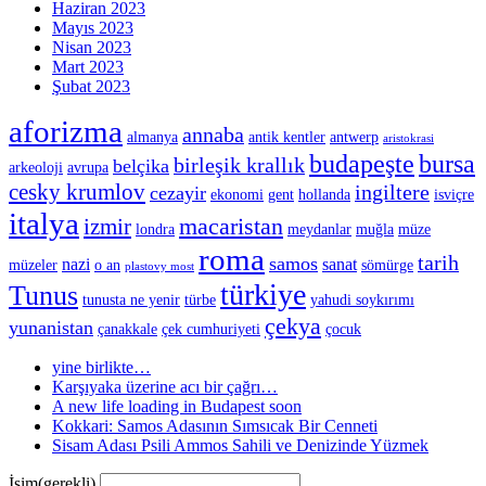
Haziran 2023
Mayıs 2023
Nisan 2023
Mart 2023
Şubat 2023
aforizma
annaba
almanya
antik kentler
antwerp
aristokrasi
budapeşte
bursa
birleşik krallık
belçika
arkeoloji
avrupa
cesky krumlov
ingiltere
cezayir
ekonomi
gent
hollanda
isviçre
italya
macaristan
izmir
londra
meydanlar
muğla
müze
roma
tarih
samos
nazi
sanat
müzeler
o an
sömürge
plastovy most
türkiye
Tunus
tunusta ne yenir
türbe
yahudi soykırımı
çekya
yunanistan
çanakkale
çek cumhuriyeti
çocuk
yine birlikte…
Karşıyaka üzerine acı bir çağrı…
A new life loading in Budapest soon
Kokkari: Samos Adasının Sımsıcak Bir Cenneti
Sisam Adası Psili Ammos Sahili ve Denizinde Yüzmek
İsim
(gerekli)