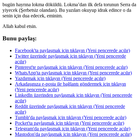
bugün hayrına lokma döküldü. Lokma’dan ilk defa torunun Serra da
yiyecek (Şerbetsiz olandan). Bu yazıları okuyup idrak edince o da
senin için dua edecek, eminim.
Allah kabul etsin.
Bunu paylaş:
Facebook'ta paylaşmak için tıklayın (Yeni pencerede açılır)
Twitter üzerinde paylaşmak için tıklayın (Yeni pencerede
açılır)
Pinterest'te paylaşmak için tıklayın (Yeni pencerede açılır)
WhatsApp'ta paylaşmak için tıklayın (Yeni pencerede açılır)
Yazdırmak için tıklayın (Yeni pencerede açılır)
Arkadaşınıza e-posta ile bağlantı göndermek için tıklayın
(Yeni pencerede açılır)
Linkedln üzerinden paylaşmak için tıklayın (Yeni pencerede
açılır)
Reddit üzerinde paylaşmak için tıklayın (Yeni pencerede
açılır)
Tumblr'da paylaşmak için tıklayın (Yeni pencerede açılır)
Pocket'ta paylaşmak için tıklayın (Yeni pencerede açılır)
Telegram'da paylaşmak için tıklayın (Yeni pencerede açılır)
Mastodon'da paylaşmak için tıklayın (Yeni pencerede açılır)