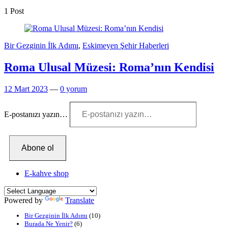
1 Post
Bir Gezginin İlk Adımı
,
Eskimeyen Şehir Haberleri
Roma Ulusal Müzesi: Roma’nın Kendisi
12 Mart 2023
—
0 yorum
E-postanızı yazın…
Abone ol
E-kahve shop
Powered by
Translate
Bir Gezginin İlk Adımı
(10)
Burada Ne Yenir?
(6)