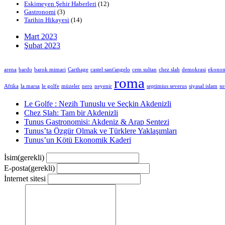
Eskimeyen Şehir Haberleri
(12)
Gastronomi
(3)
Tarihin Hikayesi
(14)
Mart 2023
Şubat 2023
arena
bardo
barok mimari
Carthage
castel sant'angelo
cem sultan
chez slah
demokrasi
ekono
roma
Aftika
la marsa
le golfe
müzeler
nero
neyenir
septimius severus
siyasal islam
so
Le Golfe : Nezih Tunuslu ve Seçkin Akdenizli
Chez Slah: Tam bir Akdenizli
Tunus Gastronomisi: Akdeniz & Arap Sentezi
Tunus’ta Özgür Olmak ve Türklere Yaklaşımları
Tunus’un Kötü Ekonomik Kaderi
İsim
(gerekli)
E-posta
(gerekli)
İnternet sitesi