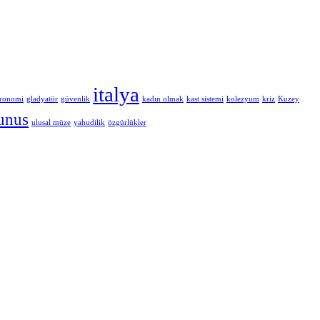
italya
tronomi
gladyatör
güvenlik
kadın olmak
kast sistemi
kolezyum
kriz
Kuzey
unus
ulusal müze
yahudilik
özgürlükler