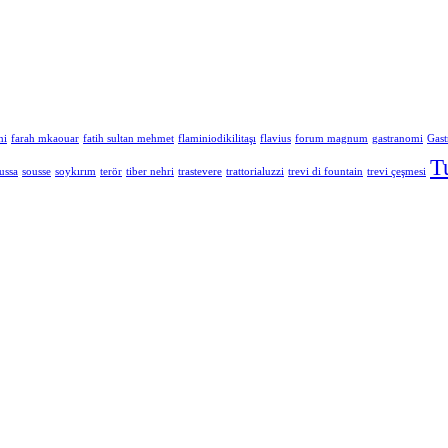
mi
farah mkaouar
fatih sultan mehmet
flaminiodikilitaşı
flavius
forum magnum
gastranomi
Gas
T
ussa
sousse
soykırım
terör
tiber nehri
trastevere
trattorialuzzi
trevi di fountain
trevi çeşmesi