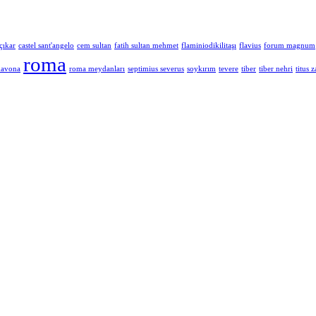
çıkar
castel sant'angelo
cem sultan
fatih sultan mehmet
flaminiodikilitaşı
flavius
forum magnum
roma
navona
roma meydanları
septimius severus
soykırım
tevere
tiber
tiber nehri
titus z