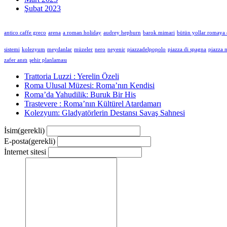
Şubat 2023
antico caffe greco
arena
a roman holiday
audrey hepburn
barok mimari
bütün yollar romaya 
sistemi
kolezyum
meydanlar
müzeler
nero
neyenir
piazzadelpopolo
piazza di spagna
piazza 
zafer anıtı
şehir planlaması
Trattoria Luzzi : Yerelin Özeli
Roma Ulusal Müzesi: Roma’nın Kendisi
Roma’da Yahudilik: Buruk Bir His
Trastevere : Roma’nın Kültürel Atardamarı
Kolezyum: Gladyatörlerin Destansı Savaş Sahnesi
İsim
(gerekli)
E-posta
(gerekli)
İnternet sitesi