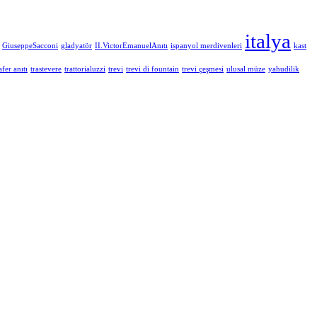
italya
GiuseppeSacconi
gladyatör
II.VictorEmanuelAnıtı
ispanyol merdivenleri
kast
afer anıtı
trastevere
trattorialuzzi
trevi
trevi di fountain
trevi çeşmesi
ulusal müze
yahudilik