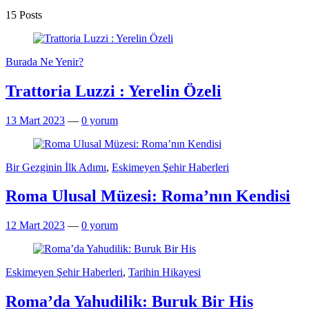
15 Posts
Burada Ne Yenir?
Trattoria Luzzi : Yerelin Özeli
13 Mart 2023
—
0 yorum
Bir Gezginin İlk Adımı
,
Eskimeyen Şehir Haberleri
Roma Ulusal Müzesi: Roma’nın Kendisi
12 Mart 2023
—
0 yorum
Eskimeyen Şehir Haberleri
,
Tarihin Hikayesi
Roma’da Yahudilik: Buruk Bir His