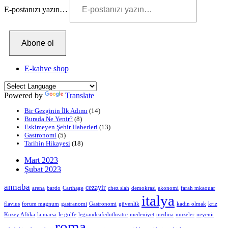
E-postanızı yazın…
Abone ol
E-kahve shop
Powered by
Translate
Bir Gezginin İlk Adımı
(14)
Burada Ne Yenir?
(8)
Eskimeyen Şehir Haberleri
(13)
Gastronomi
(5)
Tarihin Hikayesi
(18)
Mart 2023
Şubat 2023
annaba
cezayir
arena
bardo
Carthage
chez slah
demokrasi
ekonomi
farah mkaouar
italya
flavius
forum magnum
gastranomi
Gastronomi
güvenlik
kadın olmak
kriz
Kuzey Aftika
la marsa
le golfe
legrandcafedutheatre
medeniyet
medina
müzeler
neyenir
roma