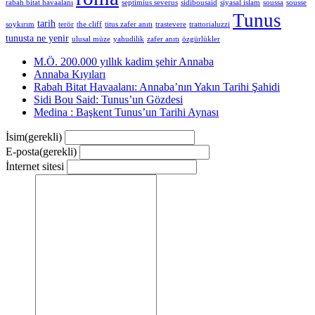
rabah bitat havaalanı
septimius severus
sidibousaid
siyasal islam
soussa
sousse
Tunus
tarih
soykırım
terör
the cliff
titus zafer anıtı
trastevere
trattorialuzzi
tunusta ne yenir
ulusal müze
yahudilik
zafer anıtı
özgürlükler
M.Ö. 200.000 yıllık kadim şehir Annaba
Annaba Kıyıları
Rabah Bitat Havaalanı: Annaba’nın Yakın Tarihi Şahidi
Sidi Bou Said: Tunus’un Gözdesi
Medina : Başkent Tunus’un Tarihi Aynası
İsim
(gerekli)
E-posta
(gerekli)
İnternet sitesi