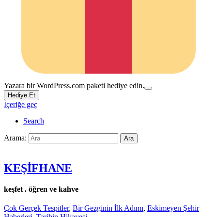
Yazara bir WordPress.com paketi hediye edin.
Hediye Et
İçeriğe geç
Search
Arama:
Ara
KEŞİFHANE
keşfet . öğren ve kahve
Çok Gerçek Tespitler
,
Bir Gezginin İlk Adımı
,
Eskimeyen Şehir
Haberleri
,
Tarihin Hikayesi