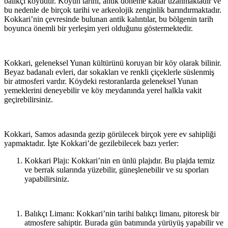
balıkçı köyüdür. Köyün tarihi, antik döneme kadar uzanmaktadır ve
bu nedenle de birçok tarihi ve arkeolojik zenginlik barındırmaktadır.
Kokkari’nin çevresinde bulunan antik kalıntılar, bu bölgenin tarih
boyunca önemli bir yerleşim yeri olduğunu göstermektedir.
Kokkari, geleneksel Yunan kültürünü koruyan bir köy olarak bilinir.
Beyaz badanalı evleri, dar sokakları ve renkli çiçeklerle süslenmiş
bir atmosferi vardır. Köydeki restoranlarda geleneksel Yunan
yemeklerini deneyebilir ve köy meydanında yerel halkla vakit
geçirebilirsiniz.
Kokkari, Samos adasında gezip görülecek birçok yere ev sahipliği
yapmaktadır. İşte Kokkari’de gezilebilecek bazı yerler:
Kokkari Plajı: Kokkari’nin en ünlü plajıdır. Bu plajda temiz
ve berrak sularında yüzebilir, güneşlenebilir ve su sporları
yapabilirsiniz.
Balıkçı Limanı: Kokkari’nin tarihi balıkçı limanı, pitoresk bir
atmosfere sahiptir. Burada gün batımında yürüyüş yapabilir ve