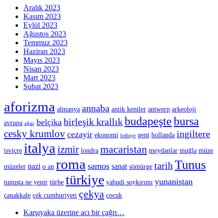
Aralık 2023
Kasım 2023
Eylül 2023
Ağustos 2023
Temmuz 2023
Haziran 2023
Mayıs 2023
Nisan 2023
Mart 2023
Şubat 2023
aforizma
annaba
almanya
antik kentler
antwerp
arkeoloji
budapeşte
bursa
birleşik krallık
belçika
avrupa
ağaç
cesky krumlov
ingiltere
cezayir
ekonomi
gent
hollanda
fethiye
italya
macaristan
izmir
isviçre
londra
meydanlar
muğla
müze
roma
Tunus
tarih
samos
nazi
sanat
müzeler
o an
sömürge
türkiye
yunanistan
tunusta ne yenir
türbe
yahudi soykırımı
çekya
çanakkale
çek cumhuriyeti
çocuk
Karşıyaka üzerine acı bir çağrı…