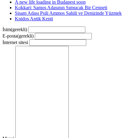
A new life loading in Budapest soon
Kokkari: Samos Adasının Sımsıcak Bir Cenneti
Sisam Adası Psili Ammos Sahili ve Denizinde Yüzmek
Knidos Antik Kenti
İsim
(gerekli)
E-posta
(gerekli)
İnternet sitesi