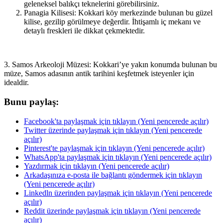
geleneksel balıkçı teknelerini görebilirsiniz.
Panagia Kilisesi: Kokkari köy merkezinde bulunan bu güzel
kilise, gezilip görülmeye değerdir. İhtişamlı iç mekanı ve
detaylı freskleri ile dikkat çekmektedir.
3. Samos Arkeoloji Müzesi: Kokkari’ye yakın konumda bulunan bu
müze, Samos adasının antik tarihini keşfetmek isteyenler için
idealdir.
Bunu paylaş:
Facebook'ta paylaşmak için tıklayın (Yeni pencerede açılır)
Twitter üzerinde paylaşmak için tıklayın (Yeni pencerede
açılır)
Pinterest'te paylaşmak için tıklayın (Yeni pencerede açılır)
WhatsApp'ta paylaşmak için tıklayın (Yeni pencerede açılır)
Yazdırmak için tıklayın (Yeni pencerede açılır)
Arkadaşınıza e-posta ile bağlantı göndermek için tıklayın
(Yeni pencerede açılır)
Linkedln üzerinden paylaşmak için tıklayın (Yeni pencerede
açılır)
Reddit üzerinde paylaşmak için tıklayın (Yeni pencerede
açılır)