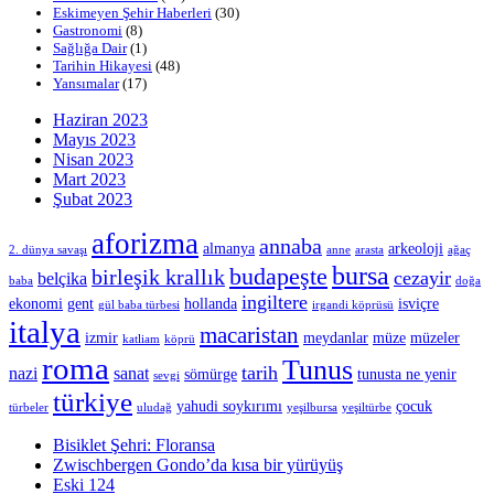
Eskimeyen Şehir Haberleri
(30)
Gastronomi
(8)
Sağlığa Dair
(1)
Tarihin Hikayesi
(48)
Yansımalar
(17)
Haziran 2023
Mayıs 2023
Nisan 2023
Mart 2023
Şubat 2023
aforizma
annaba
almanya
arkeoloji
2. dünya savaşı
anne
arasta
ağaç
bursa
budapeşte
birleşik krallık
cezayir
belçika
baba
doğa
ingiltere
ekonomi
gent
hollanda
isviçre
gül baba türbesi
irgandi köprüsü
italya
macaristan
izmir
meydanlar
müze
müzeler
katliam
köprü
roma
Tunus
tarih
nazi
sanat
sömürge
tunusta ne yenir
sevgi
türkiye
yahudi soykırımı
çocuk
türbeler
uludağ
yeşilbursa
yeşiltürbe
Bisiklet Şehri: Floransa
Zwischbergen Gondo’da kısa bir yürüyüş
Eski 124