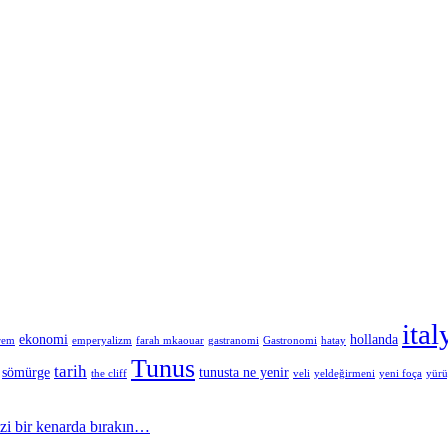
ital
ekonomi
hollanda
rem
emperyalizm
farah mkaouar
gastranomi
Gastronomi
hatay
Tunus
tarih
sömürge
tunusta ne yenir
the cliff
veli
yeldeğirmeni
yeni foça
yür
izi bir kenarda bırakın…