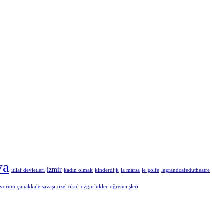
ya
izmir
itilaf devletleri
kadın olmak
kinderdijk
la marsa
le golfe
legrandcafedutheatre
üyorum
çanakkale savaşı
özel okul
özgürlükler
öğrenci şleri