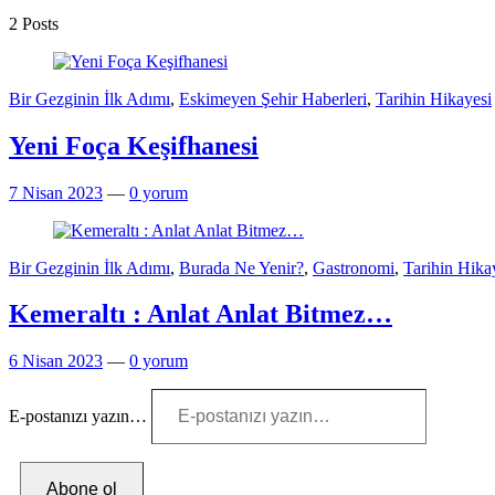
2 Posts
Bir Gezginin İlk Adımı
,
Eskimeyen Şehir Haberleri
,
Tarihin Hikayesi
Yeni Foça Keşifhanesi
7 Nisan 2023
—
0 yorum
Bir Gezginin İlk Adımı
,
Burada Ne Yenir?
,
Gastronomi
,
Tarihin Hika
Kemeraltı : Anlat Anlat Bitmez…
6 Nisan 2023
—
0 yorum
E-postanızı yazın…
Abone ol