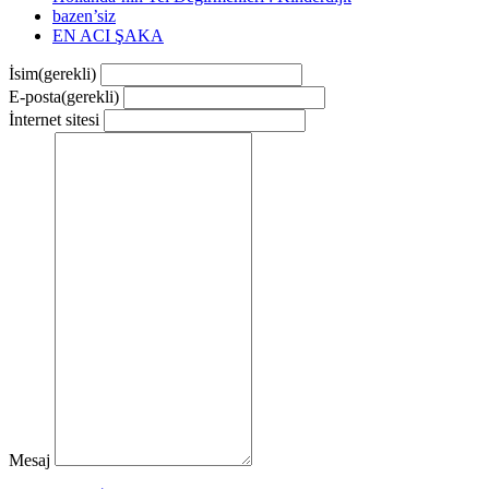
bazen’siz
EN ACI ŞAKA
İsim
(gerekli)
E-posta
(gerekli)
İnternet sitesi
Mesaj