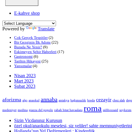
E-kahve shop
Powered by
Translate
Çok Gerçek Tespitler
(2)
Bir Gezginin İlk Adımı
(22)
Burada Ne Yenir?
(9)
Eskimeyen Şehir Haberleri
(17)
Gastronomi
(6)
Tarihin Hikayesi
(25)
Yansımalar
(4)
Nisan 2023
Mart 2023
Şubat 2023
annaba
aforizma
cezayir
algı
anaokul
antakya
bağımsızlık
breda
chez slah
dep
roma
medeniyet
medina
piazza del popolo
rabah bitat havaalanı
sidibousaid
soykırım
Sizin Vicdanınız Kurusun
özel okul/anaokulu meselesi, siz veliler! sahte memnuniyetlerin
Hollanda’nın Yel Değirmenleri : Kinderdijk