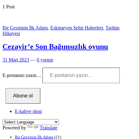
1 Post
Bir Gezginin İlk Adımı
,
Eskimeyen Şehir Haberleri
,
Tarihin
Hikayesi
Cezayir’e Son Bağımsızlık oyunu
31 Mart 2023
—
0 yorum
E-postanızı yazın…
Abone ol
E-kahve shop
Powered by
Translate
Bir Gezginin İlk Adımı
(21)