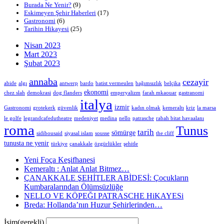
Burada Ne Yenir?
(9)
Eskimeyen Şehir Haberleri
(17)
Gastronomi
(6)
Tarihin Hikayesi
(25)
Nisan 2023
Mart 2023
Şubat 2023
annaba
cezayir
abide
algı
antwerp
bardo
batist vermeulen
bağımsızlık
belçika
ekonomi
chez slah
demokrasi
dog flanders
emperyalizm
farah mkaouar
gastranomi
italya
izmir
Gastronomi
grotekerk
güvenlik
kadın olmak
kemeraltı
kriz
la marsa
le golfe
legrandcafedutheatre
medeniyet
medina
nello
patrasche
rabah bitat havaalanı
roma
Tunus
tarih
sömürge
sidibousaid
siyasal islam
sousse
the cliff
tunusta ne yenir
türkiye
çanakkale
özgürlükler
şehitle
Yeni Foça Keşifhanesi
Kemeraltı : Anlat Anlat Bitmez…
ÇANAKKALE ŞEHİTLER ABİDESİ: Çocukların
Kumbaralarından Ölümsüzlüğe
NELLO VE KÖPEĞI PATRASCHE HiKAYESi
Breda: Hollanda’nın Huzur Şehirlerinden…
İsim
(gerekli)