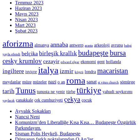
Temmuz 2023
Haziran 2023
Mayıs 2023
Nisan 2023
Mart 2023
Şubat 2023
aforizma
annaba
almanya
antwerp
arkeoloji
avrupa
arasta
bahşi
budapeşte
bursa
birleşik krallık
belçika
yayla efendi
cesky krumlov
cezayir
ekonomi
gent
hollanda
edward elgar
italya
macaristan
ingiltere
izmir
isviçre
londra
köprü
roma
nazi
sanat
meydanlar
müze
müzeler
o an
sömürge
st vitus church
türkiye
Tunus
tarih
tunusta ne yenir
türbe
yahudi soykırımı
çekya
çanakkale
çek cumhuriyeti
çocuk
yaylacık
Ayvalık Sokakları
Nancsi Neni
Komunizm’den Liberalliğe Kısa Kısa… Budapeşte Özgürlük
Parkındayım.
Şişman Polis Heykeli, Budapeşte
Dünyanın farklı noktalarından O An’lar…