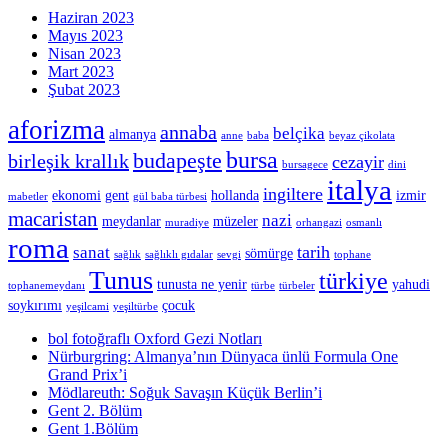
Haziran 2023
Mayıs 2023
Nisan 2023
Mart 2023
Şubat 2023
aforizma
annaba
belçika
almanya
anne
baba
beyaz çikolata
bursa
budapeşte
birleşik krallık
cezayir
bursagece
dini
italya
ingiltere
ekonomi
gent
hollanda
izmir
mabetler
gül baba türbesi
macaristan
nazi
meydanlar
müzeler
muradiye
orhangazi
osmanlı
roma
tarih
sanat
sömürge
sağlık
sağlıklı gıdalar
sevgi
tophane
Tunus
türkiye
tunusta ne yenir
yahudi
tophanemeydanı
türbe
türbeler
soykırımı
çocuk
yeşilcami
yeşiltürbe
bol fotoğraflı Oxford Gezi Notları
Nürburgring: Almanya’nın Dünyaca ünlü Formula One
Grand Prix’i
Mödlareuth: Soğuk Savaşın Küçük Berlin’i
Gent 2. Bölüm
Gent 1.Bölüm